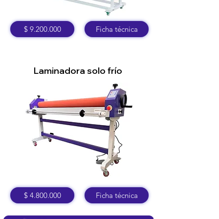
$ 9.200.000
Ficha técnica
Laminadora solo frío
$ 4.800.000
Ficha técnica