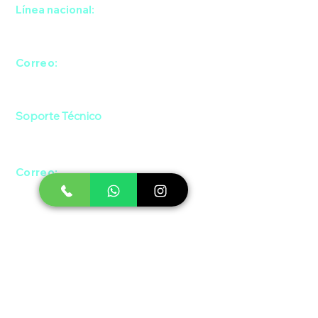
Línea nacional:
Cel: (+57)
301 743 3001
Correo:
contacto@grafenocolombia.co
Soporte Técnico
Cel: (+57)
302 851 4169
Correo:
soporte@grafenocolombia.co
NIT:
901 931 175 - 3
Matricula Cámara de Comercio:
03941271