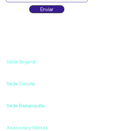
Enviar
Siguenos:
Sede Bogotá
Av. Boyacá #75A-08 / Bonanza
Sede Cúcuta
Av. 9 #10-53 / El Centro
Sede Barranquilla
Cra. 44 #76-91 / El Porvenir
Asesoría y Ventas