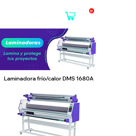
Laminadora frío/calor DMS 1680A