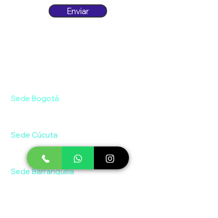
Enviar
Siguenos:
Sede Bogotá
Av. Boyacá #75A-08 / Bonanza
Sede Cúcuta
Av. 9 #10-53 / El Centro
Sede Barranquilla
Cra. 44 #76-91 / El Porvenir
Asesoría y Ventas