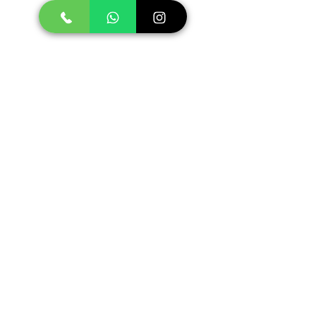
Siguenos:
Sede Bogotá
Av. Boyacá #75A-08 / Bonanza
Sede Cúcuta
Av. 9 #10-53 / El Centro
Sede Barranquilla
Cra. 44 #76-91 / El Porvenir
Asesoría y Ventas
Línea nacional:
Cel: (+57)
301 743 3001