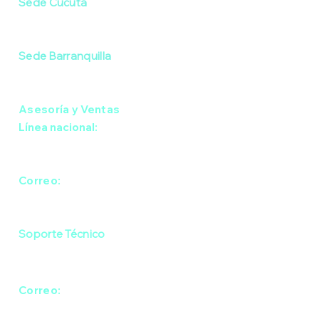
Sede Cúcuta
Av. 9 #10-53 / El Centro
Sede Barranquilla
Cra. 44 #76-91 / El Porvenir
Asesoría y Ventas
Línea nacional:
Cel: (+57) 301 743 3001
Correo:
contacto@grafenocolombia.co
Soporte Técnico
Cel: (+57) 302 851 4169
Correo:
soporte@grafenocolombia.co