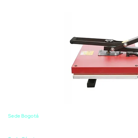
Siguenos:
Sede Bogotá
Av. Boyacá #75A-08 / Bonanza