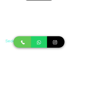
Siguenos:
Sede Bogotá
Av. Boyacá #75A-08 / Bonanza
Sede Cúcuta
Av. 9 #10-53 / El Centro
Sede Barranquilla
Cra. 44 #76-91 / El Porvenir
Asesoría y Ventas
Línea nacional:
Cel: (+57)
301 743 3001