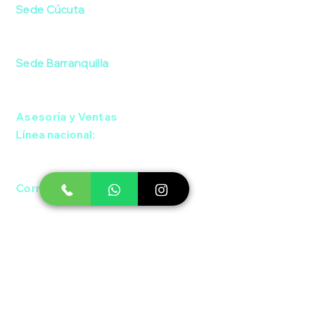
Sede Cúcuta
Av. 9 #10-53 / El Centro
Sede Barranquilla
Cra. 44 #76-91 / El Porvenir
Asesoría y Ventas
Línea nacional:
Cel: (+57)
301 743 3001
Correo:
contacto@grafenocolombia.co
Soporte Técnico
Cel: (+57)
302 851 4169
Correo:
soporte@grafenocolombia.co