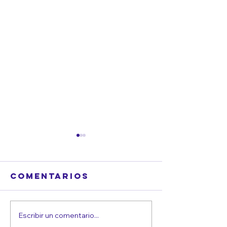
Comentarios
Escribir un comentario...
Cómo
¿Qué