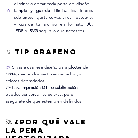
eliminar o editar cada parte del diseño.
Limpia y guarda 
Elimina los fondos 
sobrantes, ajusta curvas si es necesario, 
y guarda tu archivo en formato 
.AI
, 
.PDF
 o 
.SVG
 según lo que necesites.
💡 Tip Grafeno
👉 
Si vas a usar ese diseño para 
plotter de 
corte
, mantén los vectores cerrados y sin 
colores degradados.
👉 Para 
impresión DTF o sublimación
, 
puedes conservar los colores, pero 
asegúrate de que estén bien definidos.
🚀 ¿Por qué vale 
la pena 