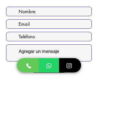
Guía paso a paso
Enviar
Siguenos:
Sede Bogotá
Av. Boyacá #75A-08 / Bonanza